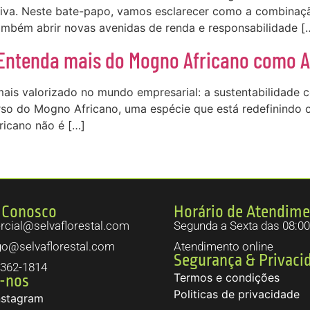
ativa. Neste bate-papo, vamos esclarecer como a combinaç
ambém abrir novas avenidas de renda e responsabilidade [
 Entenda mais do Mogno Africano como A
is valorizado no mundo empresarial: a sustentabilidade co
rso do Mogno Africano, uma espécie que está redefinindo o
ricano não é […]
 Conosco
Horário de Atendim
cial@selvaflorestal.com
Segunda a Sexta das 08:00
go@selvaflorestal.com
Atendimento online
Segurança & Privaci
3362-1814
Termos e condições
-nos
Politicas de privacidade
nstagram