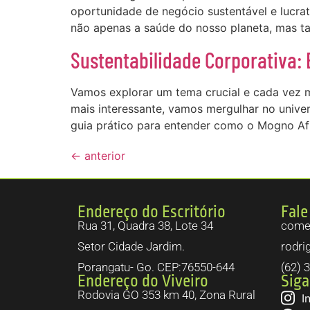
oportunidade de negócio sustentável e lucr
não apenas a saúde do nosso planeta, mas t
Sustentabilidade Corporativa:
Vamos explorar um tema crucial e cada vez ma
mais interessante, vamos mergulhar no unive
guia prático para entender como o Mogno Af
←
anterior
Endereço do Escritório
Fale
Rua 31, Quadra 38, Lote 34
comer
Setor Cidade Jardim.
rodri
Porangatu- Go. CEP:76550-644
(62) 
Endereço do Viveiro
Siga
Rodovia GO 353 km 40, Zona Rural
I