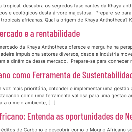
 tropical, descubra os segredos fascinantes da Khaya ant
cos e ecológicos desta árvore majestosa. Prepare-se par
 tropicais africanas. Qual a origem de Khaya Anthotheca? 
rcado e a rentabilidade
mercado da Khaya Anthotheca oferece e mergulhe na perspe
eira impulsiona setores diversos, desde a indústria movel
am a dinâmica desse mercado. Prepare-se para conhecer 
cano como Ferramenta de Sustentabilida
ez mais prioritária, entender e implementar uma gestão am
stacando como uma ferramenta valiosa para uma gestão am
para o meio ambiente, […]
fricano: Entenda as oportunidades de N
éditos de Carbono e descobrir como o Mogno Africano se