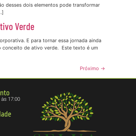
ão desses dois elementos pode transformar
…]
tivo Verde
rporativa. E para tornar essa jornada ainda
 conceito de ativo verde. Este texto é um
Próximo
→
ento
 às 17:00
dade